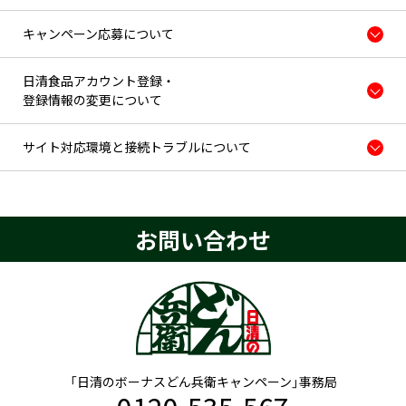
キャンペーン応募について
開
対象商品
キャンペーン告知がある下記商品が対象です。
日清のボーナスどん兵衛 きつねうどん
日清食品アカウント登録・
開
日清のボーナスどん兵衛 天ぷらそば
登録情報の変更について
※対象商品1個に付き、1ポイントです。
※キャンペーン告知がない商品は対象外となります。
サイト対応環境と接続トラブルについて
開
※キャンペーン期間中にキャンペーン告知がある商品がなくなる
場合もございます。ご了承ください。
賞品
お問い合わせ
選べるペイポイント ギフトコードは「PayPayポイント」
「EdyギフトID」「Amazonギフトカード」の3種から1種を
選択いただく形となります。
1ポイントコース
3,000円分 400名様
1,500円分 600名様
300円分 5,000名様
100円分 14,000名様
「日清のボーナスどん兵衛キャンペーン」事務局
※PayPayポイントは出金、譲渡不可です。PayPay／PayPayカー